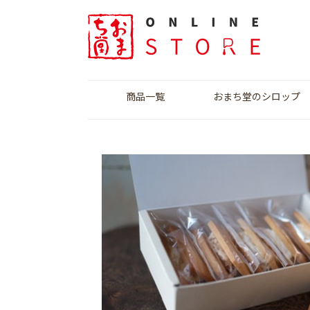
商品一覧
おまち堂のシロップ
いちごシロップ
桃シロップ
ぶどうシロップ
サマーフルーツシロ
ミルクシロップ
りんごシロップ
ップ