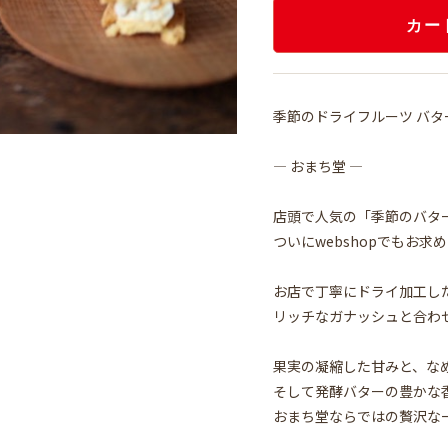
カー
季節のドライフルーツ バタ
― おまち堂 ―
店頭で人気の「季節のバタ
ついにwebshopでもお
お店で丁寧にドライ加工し
リッチなガナッシュと合わ
果実の凝縮した甘みと、な
そして発酵バターの豊かな
おまち堂ならではの贅沢な