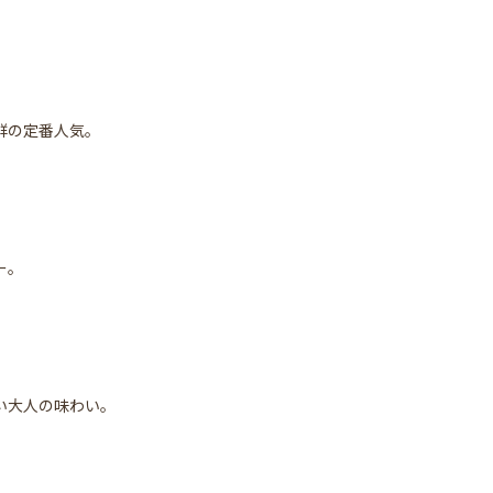
。
群の定番人気。
。
ー。
。
い大人の味わい。