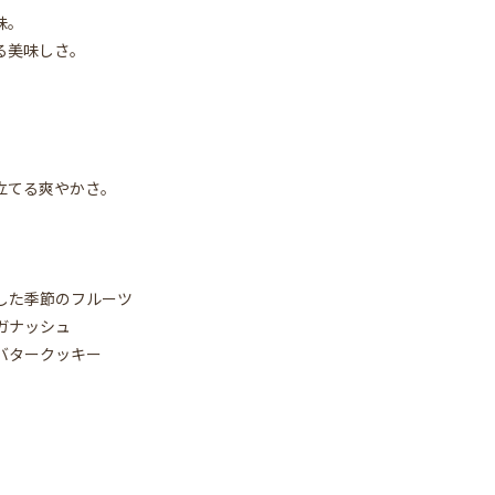
味。
る美味しさ。
立てる爽やかさ。
した季節のフルーツ
ガナッシュ
バタークッキー