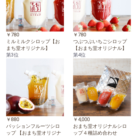
￥780
￥780
ミルミルクシロップ【お
つぶつぶいちごシロップ
まち堂オリジナル】
【おまち堂オリジナル】
第3位
第4位
￥880
￥4,000
パッションフルーツシロ
おまち堂オリジナルシロ
ップ 【おまち堂オリジナ
ップ４種詰め合わせ